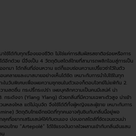
ใช้ได้กับทุกเรื่องของชีวิต ไม่ใช่แค่การสัมผัสรสชาติอร่อยหรือการ
อีกด้วย นี่จึงเป็น 4 วัตถุดิบสไตล์ไทยที่สามารถพลิกโฉมสู่การเป็น
อกมา ได้กลิ่นที่อ่อนหวาน แต่ก็แอบซ่อนความเปรี้ยวซ่าไว้ในตัว
สึกผ่อนคลายและเบาสบายอย่างเห็นได้ชัด เหมาะกับการนำไปใช้ในทุก
าะในวันพิเศษเพื่อเผยความซุกซนในตัวเองก็ตอบโจทย์ไม่แพ้กัน 2.
มสดชื่น กระปรี้กระเปร่า เผยบุคลิกความเป็นคนมีเสน่ห์ น่า
. กระดังงา (Ylang Ylang) ด้วยกลิ่นที่มีความเฉพาะตัวสูง น่าเย้า
หลงใหล แต่ไม่ฉุนจัด จึงใช้ได้ดีทั้งผู้หญิงและผู้ชาย เหมาะกับการ
ne) วัตถุดิบไทยอีกชนิดที่ทุกคนอาจคุ้นชินกับกลิ่นนี้อยู่พอ
ุคที่อยากเสริมเสน่ห์ให้กับตนเอง บ่งบอกสไตล์ที่ชัดเจนชวนน่า
น้ำหอมไทย “Artepolé” ได้ใช้แรงบันดาลใจผสานเข้ากับกลิ่นอันแสน
้งาน