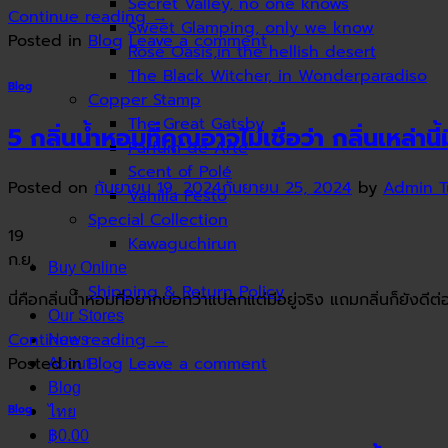
Secret Valley, no one knows
Continue reading
→
Sweet Glamping, only we know
Posted in
Blog
Leave a comment
Rose Oasis,in the hellish desert
The Black Witcher, in Wonderparadiso
Blog
Copper Stamp
The Great Gatsby
5 กลิ่นน้ำหอมที่คุณอาจไม่เชื่อว่า กลิ่นเหล่านี
Parfum de Arté
Scent of Polé
Posted on
กันยายน 19, 2024
กันยายน 25, 2024
by
Admin 
Vanilla Pesto
Special Collection
19
Kawaguchirun
ก.ย.
Buy Online
Shipping & Return Policy
นี่คือกลิ่นน้ำหอมที่อยากบอกว่าแปลกแต่มีอยู่จริง แถมกลิ่นก็ยังดีต
Our Stores
Continue reading
→
News
Posted in
Blog
Leave a comment
About
Blog
Blog
ไทย
฿0.00