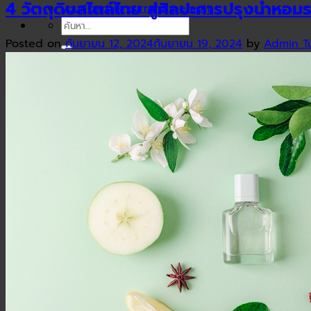
4 วัตถุดิบสไตล์ไทย สู่ศิลปะการปรุงน้ำหอม
your cart is currently empty
ค้นหา:
Posted on
กันยายน 12, 2024
กันยายน 19, 2024
by
Admin T
ค้นหา: