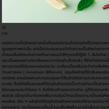
12
ก.ย.
เสน่ห์ความเป็นไทยอย่างหนึ่งตั้งแต่อดีตจนถึงปัจจุบันที่ไม่เคยจางห
ดูแลสุขภาพเท่านั้น แต่เมื่อประกอบรวมเข้ากับความเป็นศิลปะแห่งกา
น้ำหอมชั้นเลิศระดับสากลที่อยากแนะนำให้ทุกคนได้รู้จัก 1. ส้มโอไท
และเมื่อผสมผสานกับกลิ่นหอมจากวัตถุดิบอื่นๆแล้ว ก็ยิ่งทำให้เกิดเ
สถานการณ์ที่ต้องพบเจอแต่ละวัน จะเลือกเป็นกลิ่นประจำตัวเพื่อให
ว่านสาวหลง ( Amomum Biflorum) สมุนไพรไทยที่มีกลิ่นหอมอันเป็นเอ
หลงใหล แถมยังผสานความอบอุ่นเอาไว้ในตัวได้อย่างน่าประหลาดใจ นี่
ยวนใจ จึงไม่ใช่เรื่องแปลกที่วัตถุดิบไทยชนิดนี้จะก้าวเข้ามาเป็นส
ใช้งานแบบประจำในทุก ๆ วันที่ต้องก้าวออกจากบ้าน ดูดีกับทุกบุคลิก
สมควร เมื่อถูกนำมารังสรรค์ในการปรุงน้ำหอมจึงออกมาเป็นเสน่ห์แ
หลงใหล จริง ๆ แล้วยังมีวัตถุดิบไทยอีกหลากชนิดที่สามารถนำมาเป
หลากหลาย กระทั่งออกมาเป็นน้ำหอมชั้นเลิศซึ่งบอกเล่าเรื่องราวเอาไว้