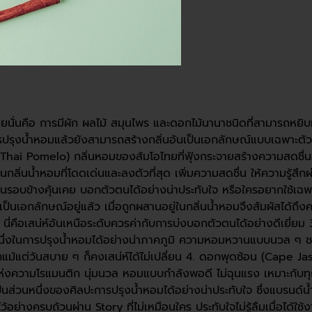
ายนั่นคือ การมีผัก ผลไม้ สมุนไพร และดอกไม้นานาชนิดที่สามารถหยิบมา
รปรุงน้ำหอมแล้วยังสามารถสร้างกลิ่นอันเป็นเอกลักษณ์แบบเฉพาะตัวได้
ย (Thai Pomelo) กลิ่นหอมของส้มโอไทยที่ฟุ้งกระจายสร้างความสดชื่นอ
ป็นกลิ่นน้ำหอมที่โดดเด่นและลงตัวที่สุด เพิ่มความสดชื่น ให้ความรู้
้คนรอบข้างคุ้นเคย บอกตัวตนได้อย่างน่าประทับใจ หรือใครอยากใช้เฉพ
กลักษณ์อยู่แล้ว เมื่อถูกผสานอยู่ในกลิ่นน้ำหอมจึงสัมผัสได้ถึงควา
คือเสน่ห์อันเหนือระดับควรค่ากับการบ่งบอกตัวตนได้อย่างดีเยี่ยม 3
่วนหนึ่งในการปรุงน้ำหอมได้อย่างน่าภาคภูมิ ความหอมหวานแบบนวล ๆ ชวน
แม้แต่วันสบาย ๆ ก็คงเสน่ห์ได้ไม่เปลี่ยน 4. ดอกพุดซ้อน (Cape Jasmi
ห่งความโรแมนติก นุ่มนวล หอมแบบกำลังพอดี ไม่ฉุนแรง เหมาะกับทุกล
็นส่วนหนึ่งของศิลปะการปรุงน้ำหอมได้อย่างน่าประทับใจ ซึ่งแบรนด์
อย่างครบถ้วนผ่าน Story ที่ไม่เหมือนใคร ประทับใจไม่รู้ลืมเมื่อได้ใช