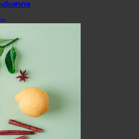
ระดับสากล
um