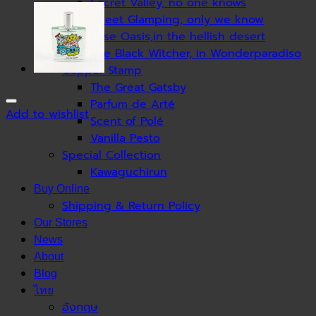
Secret Valley, no one knows
Sweet Glamping, only we know
Rose Oasis,in the hellish desert
The Black Witcher, in Wonderparadiso
Copper Stamp
The Great Gatsby
Parfum de Arté
Add to wishlist
Scent of Polé
Vanilla Pesto
Special Collection
Kawaguchirun
Buy Online
Shipping & Return Policy
Our Stores
News
About
Blog
ไทย
อังกฤษ