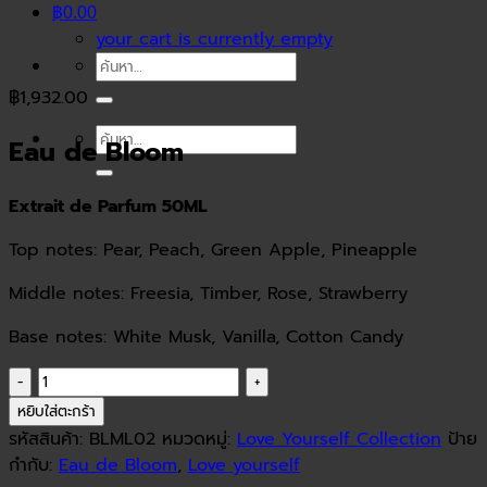
฿0.00
your cart is currently empty
ค้นหา:
฿
1,932.00
ค้นหา:
Eau de Bloom
Extrait de Parfum 50ML
Top notes: Pear, Peach, Green Apple, Pineapple
Middle notes: Freesia, Timber, Rose, Strawberry
Base notes: White Musk, Vanilla, Cotton Candy
จำนวน
Eau
หยิบใส่ตะกร้า
de
รหัสสินค้า:
BLML02
หมวดหมู่:
Love Yourself Collection
ป้าย
Bloom
กำกับ:
Eau de Bloom
,
Love yourself
ชิ้น