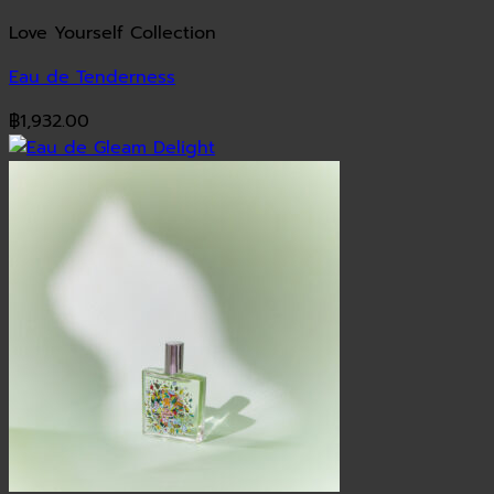
Love Yourself Collection
Eau de Tenderness
฿
1,932.00