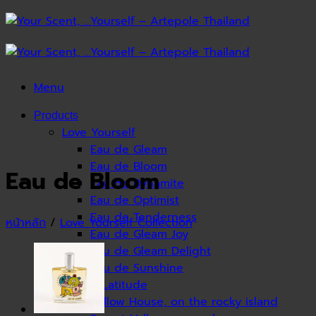
Skip
to
content
Menu
Products
Love Yourself
Eau de Gleam
Eau de Bloom
Eau de Bloom
Eau de Dynamite
Eau de Optimist
Eau de Tenderness
หน้าหลัก
/
Love Yourself Collection
Eau de Gleam Joy
Eau de Gleam Delight
Eau de Sunshine
Secret Latitude
Yellow House, on the rocky island