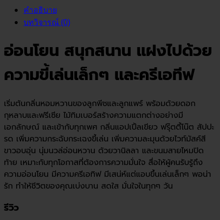
คำอธิบาย
บทวิจารณ์ (0)
อ่อนโยน สนุกสนาน แฝงไปด้วย
ความขี้เล่นเล็กๆ และครีเอทีฟ
เริ่มต้นกลิ่นหอมหวานของลูกพีชและลูกแพร์ พร้อมด้วยดอก
กุหลาบและฟรีเซีย ไม้ทิมเบอร์สร้างความแตกต่างอย่างมี
เอกลักษณ์ และเข้ากับทุกเพศ กลิ่นแอปเปิ้ลเขียว ฟรุ๊ตตี้โน๊ต สัปปะ
รด เพิ่มความกระฉับกระเฉงขี้เล่น เพิ่มความละมุนด้วยไวท์มัสค์สี
ขาวอบอุ่น นุ่มนวล่อ่อนหวาน ด้วยวานิลลา และขนมสายไหมปิด
ท้าย เหมาะกับทุกโอกาสที่ต้องการความมั่นใจ สื่อให้ผู้คนรับรู้ถึง
ความอ่อนโยน มีความครีเอทิฟ มีเสน่ห์แต่แอบขึ้นเล่นเล็กๆ พอน่า
รัก ทำให้ชีวิตของคุณเบ่งบาน สดใส มั่นใจในทุกๆ วัน
รีวิว