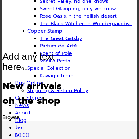
Secret Valley, no one knows
Sweet Glamping, only we know
Rose Oasis,in the hellish desert
The Black Witcher, in Wonderparadiso
Copper Stamp
The Great Gatsby
Parfum de Arté
Scent of Polé
Add any text
Vanilla Pesto
here…
Special Collection
Kawaguchirun
New arrivals
Buy Online
Shipping & Return Policy
on the shop
Our Stores
News
About
Browse
Blog
ไทย
฿0.00