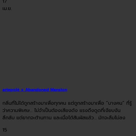
17
เม.ย.
artepolé x Abandoned Mansion
กลิ่นที่ไม่ได้ถูกสร้างมาเพื่อทุกคน แต่ถูกสร้างมาเพื่อ “บางคน” ที่รู้
ว่าความพิเศษ… ไม่จำเป็นต้องเสียงดัง แรงดึงดูดที่เงียบงัน
ลึกลับ แต่ยากจะต้านทาน และเมื่อได้สัมผัสแล้ว… มักจะลืมไม่ลง
15