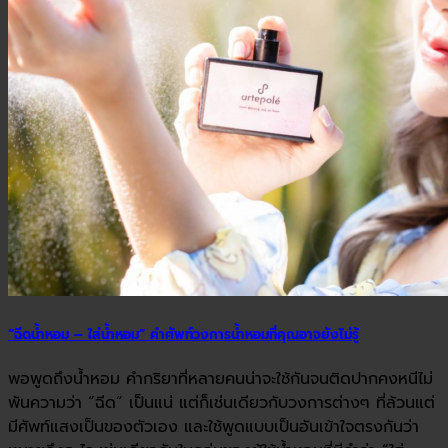
“ฉีดน้ำหอม – ใส่น้ำหอม” คำศัพท์วงการน้ำหอมที่คุณอาจยังไม่รู้
พอพูดถึงน้ำหอม คำกริยาที่หลายคนน่าจะใช้กันจนติดปากคงหนีไม่
พ้นความว่า “ฉีด” เป็นแน่ แต่ก็เช่นเดียวกับวงการต่างๆ ที่ล้วนแต่
มีศัพท์แสงเป็นของตัวเอง และใช้พูดแบบเป็นอันเข้าใจตรงกันว่า