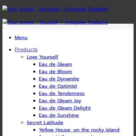
Skip
to
content
Menu
Products
Love Yourself
Eau de Gleam
Eau de Bloom
Eau de Dynamite
Eau de Optimist
Eau de Tenderness
Eau de Gleam Joy
Eau de Gleam Delight
Eau de Sunshine
Secret Latitude
Yellow House, on the rocky island