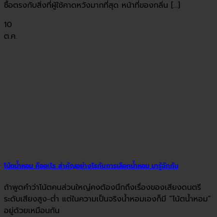
ซื้อตรงกับสิ่งที่ผู้ใช้คาดหวังมากที่สุด หน้าที่ของกลิ่น [...]
10
ต.ค.
โน้ตน้ำหอม คืออะไร สำคัญอย่างไรกับการเลือกน้ำหอม มารู้จักกัน
ถ้าพูดคำว่าโน้ตคนส่วนใหญ่คงต้องนึกถึงเรื่องของเสียงดนตรี
ระดับเสียงสูง-ต่ำ แต่ในความเป็นจริงน้ำหอมเองก็มี “โน้ตน้ำหอม”
อยู่ด้วยเหมือนกัน