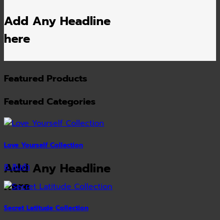
Add Any Headline
here
Featured Products
Featured Categories
Love Yourself Collection
Add Any Headline
8 สินค้า
here
Secret Latitude Collection