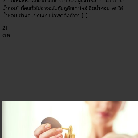
หมายถึงอะไร เช่นเดียวกับในกลุ่มของผู้ใช้น้ำหอมที่มีคำว่า “ใส่
น้ำหอม” ที่คนทั่วไปอาจจะไม่คุ้นหูสักเท่าไหร่ ฉีดน้ำหอม vs ใส่
น้ำหอม ต่างกันยังไง? เมื่อพูดถึงคำว่า [...]
21
ต.ค.